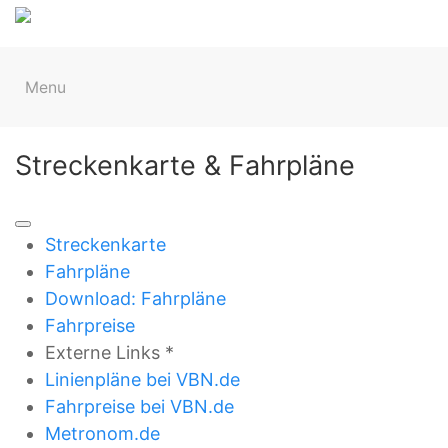
BUSFAHRER*INNEN
VEREIN
SPONSOR*INNEN
K
Menu
Streckenkarte & Fahrpläne
Streckenkarte
Fahrpläne
Download: Fahrpläne
Fahrpreise
Externe Links *
Linienpläne bei VBN.de
Fahrpreise bei VBN.de
Metronom.de