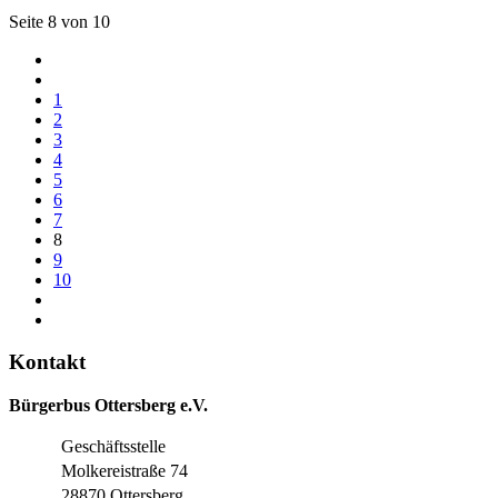
Seite 8 von 10
1
2
3
4
5
6
7
8
9
10
Kontakt
Bürgerbus Ottersberg e.V.
Geschäftsstelle
Molkereistraße 74
28870 Ottersberg